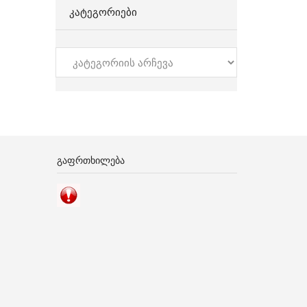
ᲙᲐᲢᲔᲒᲝᲠᲘᲔᲑᲘ
კატეგორიები
ᲒᲐᲤᲠᲗᲮᲘᲚᲔᲑᲐ