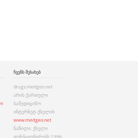
ᲩᲕᲔᲜᲡ ᲨᲔᲡᲐᲮᲔᲑ
drugs.medgeo.net
არის ქართული
om
სამედიცინო
ინტერნეტ-ქსელის
www.medgeo.net
ნაწილი. ქსელი
ფუნქციონირებს 1996