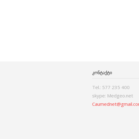
ᲙᲝᲜᲢᲐᲥᲢᲘ
Tel.: 577 235 400
skype: Medgeo.net
Caumednet@gmail.c