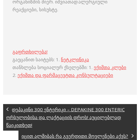
ორგანიზმის მიერ. იშვიათად:ალერგიული
რეაქციები, სისუსტე.
გაფრთხილება!
გაეცანით საიტებს: 1.
ნეტკლინიკა
თანხლება სოციალურ ქსელებში: 1.
ექიმთა კლუბი
2.
ექიმთა და ფარმაცევტთა კონსულტაციები
დეპაკინი 300 ენტერიკი – DEPAKINE 300 ENTERIC
ორსულობისა და ლაქტაციის დროს! აუცილებლად
წაიკითხეთ!
იცით ალმიბას რა გვერდითი მოვლენები აქვს?