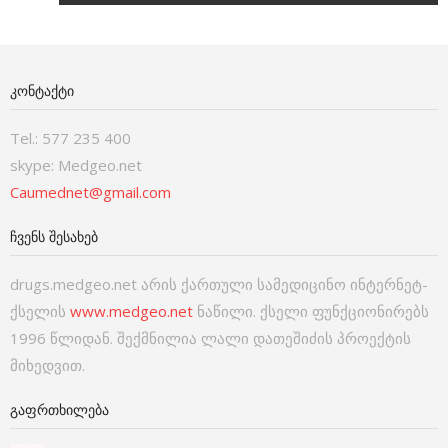
ᲙᲝᲜᲢᲐᲥᲢᲘ
Tel.: 577 235 400
skype: Medgeo.net
Caumednet@gmail.com
ᲩᲕᲔᲜᲡ ᲨᲔᲡᲐᲮᲔᲑ
drugs.medgeo.net არის ქართული სამედიცინო ინტერნეტ-
ქსელის
www.medgeo.net
ნაწილი. ქსელი ფუნქციონირებს
1996 წლიდან. შექმნილია ლალი დათეშიძის პროექტის
მიხედვით.
ᲒᲐᲤᲠᲗᲮᲘᲚᲔᲑᲐ