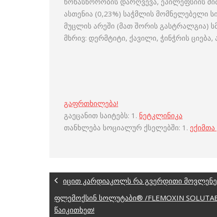
წონასწორობის დარღვევა, ეპილეფსიის მიმ
ასთენია (0,23%) საჭმლის მომნელებელი სი
მუცლის არეში (მათ შორის გასტრალგია) ს
მხრივ: დერმტიტი, ქავილი, ჭინჭრის ციება,
გაფრთხილება!
გაეცანით საიტებს: 1.
ნეტკლინიკა
თანხლება სოციალურ ქსელებში: 1.
ექიმთა
იცით კარდიაკოლს რა გვერდითი მოვლენებ
ფლემოქსინ სოლუტაბი® /FLEMOXIN SOLUTA
წაიკითხეთ!