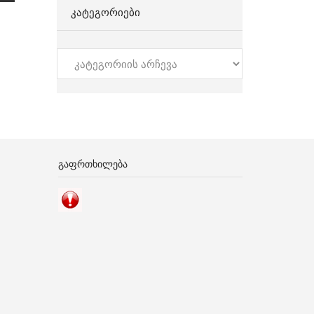
ᲙᲐᲢᲔᲒᲝᲠᲘᲔᲑᲘ
კატეგორიები
ᲒᲐᲤᲠᲗᲮᲘᲚᲔᲑᲐ