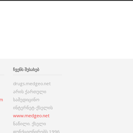
ᲩᲕᲔᲜᲡ ᲨᲔᲡᲐᲮᲔᲑ
drugs.medgeo.net
არის ქართული
om
სამედიცინო
ინტერნეტ-ქსელის
www.medgeo.net
ნაწილი. ქსელი
ფუნქციონირებს 1996