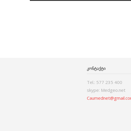
ᲙᲝᲜᲢᲐᲥᲢᲘ
Tel.: 577 235 400
skype: Medgeo.net
Caumednet@gmail.c