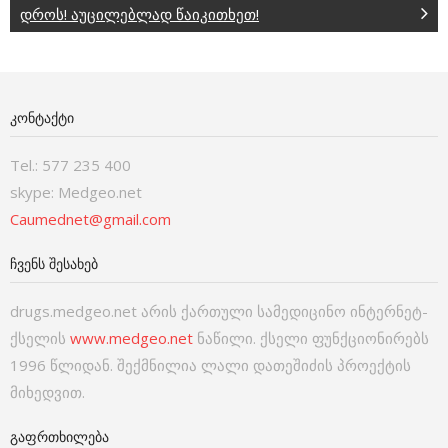
დროს! აუცილებლად წაიკითხეთ!
ᲙᲝᲜᲢᲐᲥᲢᲘ
Tel.: 577 235 400
skype: Medgeo.net
Caumednet@gmail.com
ᲩᲕᲔᲜᲡ ᲨᲔᲡᲐᲮᲔᲑ
drugs.medgeo.net არის ქართული სამედიცინო ინტერნეტ-
ქსელის
www.medgeo.net
ნაწილი. ქსელი ფუნქციონირებს
1996 წლიდან. შექმნილია ლალი დათეშიძის პროექტის
მიხედვით.
ᲒᲐᲤᲠᲗᲮᲘᲚᲔᲑᲐ