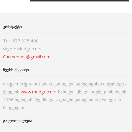
ᲙᲝᲜᲢᲐᲥᲢᲘ
Tel.: 577 235 400
skype: Medgeo.net
Caumednet@gmail.com
ᲩᲕᲔᲜᲡ ᲨᲔᲡᲐᲮᲔᲑ
drugs.medgeo.net არის ქართული სამედიცინო ინტერნეტ-
ქსელის
www.medgeo.net
ნაწილი. ქსელი ფუნქციონირებს
1996 წლიდან. შექმნილია ლალი დათეშიძის პროექტის
მიხედვით.
ᲒᲐᲤᲠᲗᲮᲘᲚᲔᲑᲐ