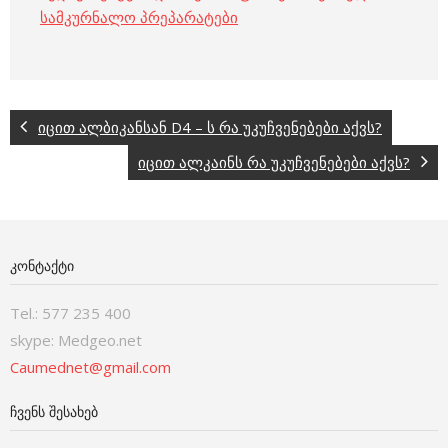
სამკურნალო პრეპარატები
იცით ალბიკანსან D4 – ს რა უკუჩვენებები აქვს?
იცით ალკაინს რა უკუჩვენებები აქვს?
ᲙᲝᲜᲢᲐᲥᲢᲘ
Tel.: 577 235 400
skype: Medgeo.net
Caumednet@gmail.com
ᲩᲕᲔᲜᲡ ᲨᲔᲡᲐᲮᲔᲑ