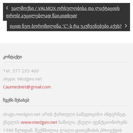
ვალმოქსი / VALMOX ორსულობისა და ლაქტაციის
დროს! აუცილებლად წაიკითხეთ!
იცით ნეო ბოროჩილინა “C”-ს რა უკუჩვენებები აქვს?
ᲙᲝᲜᲢᲐᲥᲢᲘ
Tel.: 577 235 400
skype: Medgeo.net
Caumednet@gmail.com
ᲩᲕᲔᲜᲡ ᲨᲔᲡᲐᲮᲔᲑ
drugs.medgeo.net არის ქართული სამედიცინო ინტერნეტ-
ქსელის
www.medgeo.net
ნაწილი. ქსელი ფუნქციონირებს
1996 წლიდან. შექმნილია ლალი დათეშიძის პროექტის