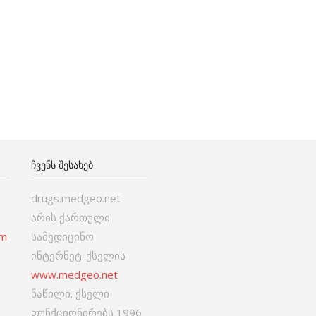
ᲩᲕᲔᲜᲡ ᲨᲔᲡᲐᲮᲔᲑ
drugs.medgeo.net
არის ქართული
om
სამედიცინო
ინტერნეტ-ქსელის
www.medgeo.net
ნაწილი. ქსელი
ფუნქციონირებს 1996