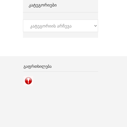
ᲙᲐᲢᲔᲒᲝᲠᲘᲔᲑᲘ
კატეგორიები
ᲒᲐᲤᲠᲗᲮᲘᲚᲔᲑᲐ