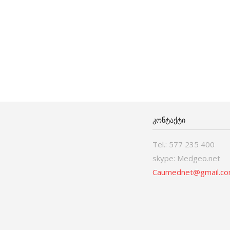
ᲙᲝᲜᲢᲐᲥᲢᲘ
Tel.: 577 235 400
skype: Medgeo.net
Caumednet@gmail.c