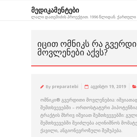
Skip
მედიკამენტები
to
ლალი დათეშიძის პროექტით. 1996 წლიდან. ქართული 
content
ᲘᲪᲘᲗ ᲝᲛᲜᲘᲙᲡ ᲠᲐ ᲒᲕᲔᲠᲓ
ᲛᲝᲕᲚᲔᲜᲔᲑᲘ ᲐᲥᲕᲡ?
By
preparatebi
აგვისტო 19, 2019
ომნიკი® გვერდითი მოვლენებია: იშვიათა
შემთხვევებში – ორთოსტატური ჰიპოტენზია,
ტრაქტის მხრივ იშვიათ შემთხვევებში: გულ
შემთხვევებში შეიძლება აღინიშნოს მომატ
ქავილი, ანგიონევროზული შეშუპება.