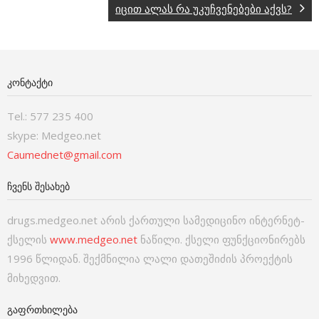
იცით ალას რა უკუჩვენებები აქვს?
ᲙᲝᲜᲢᲐᲥᲢᲘ
Tel.: 577 235 400
skype: Medgeo.net
Caumednet@gmail.com
ᲩᲕᲔᲜᲡ ᲨᲔᲡᲐᲮᲔᲑ
drugs.medgeo.net არის ქართული სამედიცინო ინტერნეტ-
ქსელის
www.medgeo.net
ნაწილი. ქსელი ფუნქციონირებს
1996 წლიდან. შექმნილია ლალი დათეშიძის პროექტის
მიხედვით.
ᲒᲐᲤᲠᲗᲮᲘᲚᲔᲑᲐ