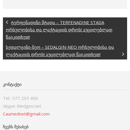
ტერფენადინი შტადა – TERFENADINE STADA
ორსულობისა და ლაქტაციის დროს! აუცილებლად
წაიკითხეთ!
სედალგინი-ნეო – SEDALGIN-NEO ორსულობისა და
ლაქტაციის დროს! აუცილებლად წაიკითხეთ!
ᲙᲝᲜᲢᲐᲥᲢᲘ
Tel.: 577 235 400
skype: Medgeo.net
Caumednet@gmail.com
ᲩᲕᲔᲜᲡ ᲨᲔᲡᲐᲮᲔᲑ