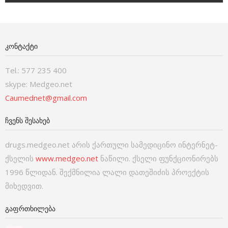
ᲙᲝᲜᲢᲐᲥᲢᲘ
Tel.: 577 235 400
skype: Medgeo.net
Caumednet@gmail.com
ᲩᲕᲔᲜᲡ ᲨᲔᲡᲐᲮᲔᲑ
drugs.medgeo.net არის ქართული სამედიცინო ინტერნეტ-
ქსელის
www.medgeo.net
ნაწილი. ქსელი ფუნქციონირებს
1996 წლიდან. შექმნილია ლალი დათეშიძის პროექტის
მიხედვით.
ᲒᲐᲤᲠᲗᲮᲘᲚᲔᲑᲐ