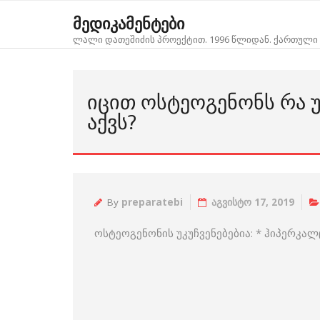
Skip
მედიკამენტები
to
ლალი დათეშიძის პროექტით. 1996 წლიდან. ქართული 
content
ᲘᲪᲘᲗ ᲝᲡᲢᲔᲝᲒᲔᲜᲝᲜᲡ ᲠᲐ Უ
ᲐᲥᲕᲡ?
By
preparatebi
აგვისტო 17, 2019
ოსტეოგენონის უკუჩვენებებია: * ჰიპერკა