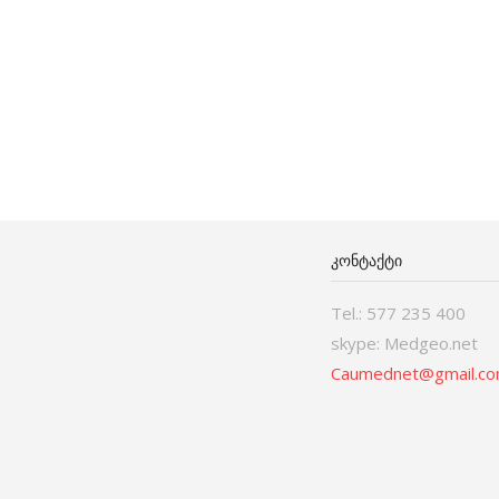
ᲙᲝᲜᲢᲐᲥᲢᲘ
Tel.: 577 235 400
skype: Medgeo.net
Caumednet@gmail.c