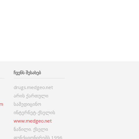
ᲩᲕᲔᲜᲡ ᲨᲔᲡᲐᲮᲔᲑ
drugs.medgeo.net
არის ქართული
om
სამედიცინო
ინტერნეტ-ქსელის
www.medgeo.net
ნაწილი. ქსელი
ფუნქციონირებს 1996