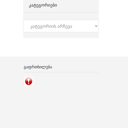
ᲙᲐᲢᲔᲒᲝᲠᲘᲔᲑᲘ
კატეგორიები
ᲒᲐᲤᲠᲗᲮᲘᲚᲔᲑᲐ