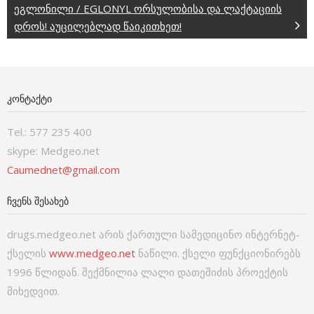
ეგლონილი / EGLONYL ორსულობისა და ლაქტაციის
დროს! აუცილებლად წაიკითხეთ!
ᲙᲝᲜᲢᲐᲥᲢᲘ
Tel.: 577 235 400
skype: Medgeo.net
Caumednet@gmail.com
ᲩᲕᲔᲜᲡ ᲨᲔᲡᲐᲮᲔᲑ
drugs.medgeo.net არის ქართული სამედიცინო ინტერნეტ-
ქსელის
www.medgeo.net
ნაწილი. ქსელი ფუნქციონირებს
1996 წლიდან. შექმნილია ლალი დათეშიძის პროექტის
მიხედვით.