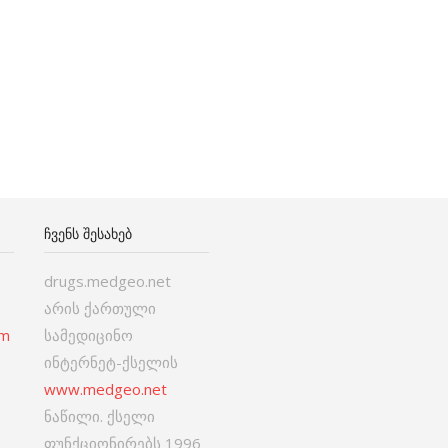
ᲩᲕᲔᲜᲡ ᲨᲔᲡᲐᲮᲔᲑ
drugs.medgeo.net
არის ქართული
om
სამედიცინო
ინტერნეტ-ქსელის
www.medgeo.net
ნაწილი. ქსელი
ფუნქციონირებს 1996