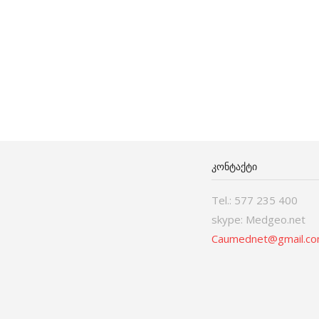
ᲙᲝᲜᲢᲐᲥᲢᲘ
Tel.: 577 235 400
skype: Medgeo.net
Caumednet@gmail.c