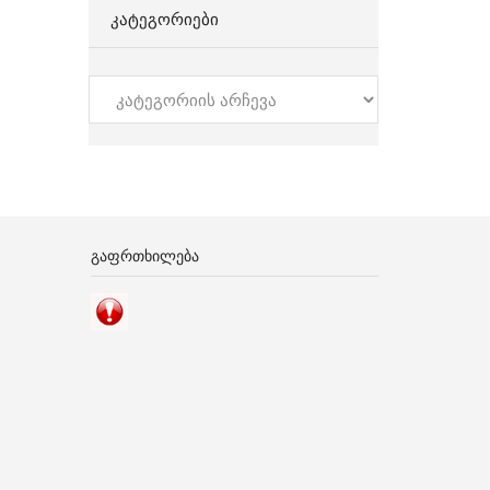
ᲙᲐᲢᲔᲒᲝᲠᲘᲔᲑᲘ
კატეგორიები
ᲒᲐᲤᲠᲗᲮᲘᲚᲔᲑᲐ