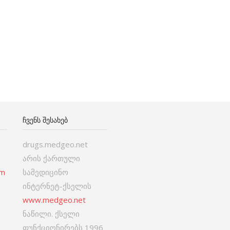
ᲩᲕᲔᲜᲡ ᲨᲔᲡᲐᲮᲔᲑ
drugs.medgeo.net
არის ქართული
om
სამედიცინო
ინტერნეტ-ქსელის
www.medgeo.net
ნაწილი. ქსელი
ფუნქციონირებს 1996