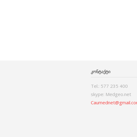
ᲙᲝᲜᲢᲐᲥᲢᲘ
Tel.: 577 235 400
skype: Medgeo.net
Caumednet@gmail.c