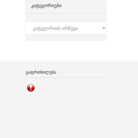
ᲙᲐᲢᲔᲒᲝᲠᲘᲔᲑᲘ
კატეგორიები
ᲒᲐᲤᲠᲗᲮᲘᲚᲔᲑᲐ