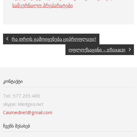
სამკურნალო პრეპარატები
რა დროს გამოიყენება ციპროფლავი?
ოფლოქსაცინი – ofloxacin
ᲙᲝᲜᲢᲐᲥᲢᲘ
Tel.: 577 235 400
skype: Medgeo.net
Caumednet@gmail.com
ᲩᲕᲔᲜᲡ ᲨᲔᲡᲐᲮᲔᲑ