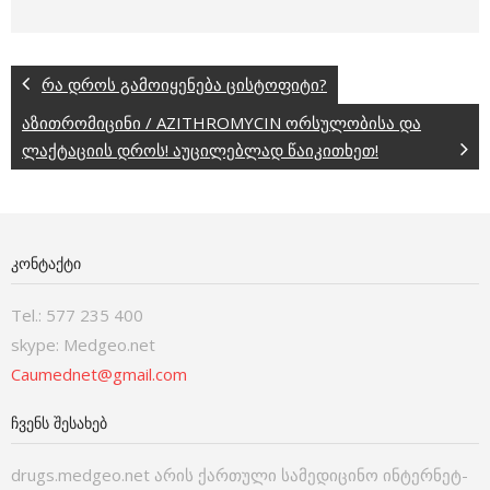
რა დროს გამოიყენება ცისტოფიტი?
აზითრომიცინი / AZITHROMYCIN ორსულობისა და
ლაქტაციის დროს! აუცილებლად წაიკითხეთ!
ᲙᲝᲜᲢᲐᲥᲢᲘ
Tel.: 577 235 400
skype: Medgeo.net
Caumednet@gmail.com
ᲩᲕᲔᲜᲡ ᲨᲔᲡᲐᲮᲔᲑ
drugs.medgeo.net არის ქართული სამედიცინო ინტერნეტ-