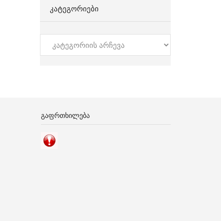
ᲙᲐᲢᲔᲒᲝᲠᲘᲔᲑᲘ
კატეგორიები
ᲒᲐᲤᲠᲗᲮᲘᲚᲔᲑᲐ