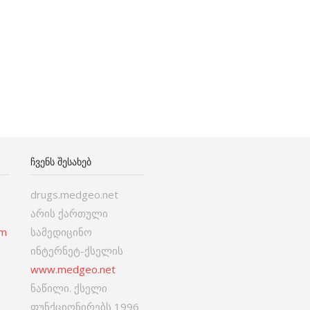
ᲩᲕᲔᲜᲡ ᲨᲔᲡᲐᲮᲔᲑ
drugs.medgeo.net
არის ქართული
om
სამედიცინო
ინტერნეტ-ქსელის
www.medgeo.net
ნაწილი. ქსელი
ფუნქციონირებს 1996