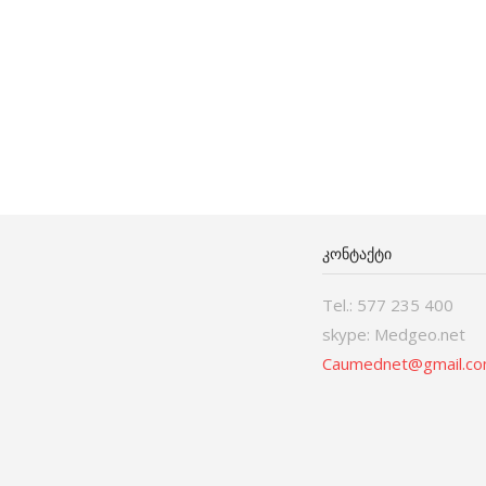
ᲙᲝᲜᲢᲐᲥᲢᲘ
Tel.: 577 235 400
skype: Medgeo.net
Caumednet@gmail.c