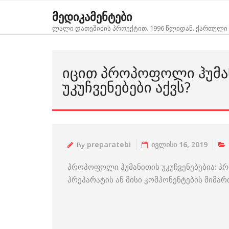
Skip
მედიკამენტები
to
ლალი დათეშიძის პროექტით. 1996 წლიდან. ქართული 
content
ᲘᲪᲘᲗ ᲞᲠᲝᲞᲝᲤᲝᲚᲘ ᲰᲣᲛᲐ
ᲣᲙᲣᲩᲕᲔᲜᲔᲑᲔᲑᲘ ᲐᲥᲕᲡ?
By
preparatebi
ივლისი 16, 2019
პროპოფოლი ჰუმანითის უკუჩვენებებია: პრ
პრეპარატის ან მისი კომპონენტების მიმა