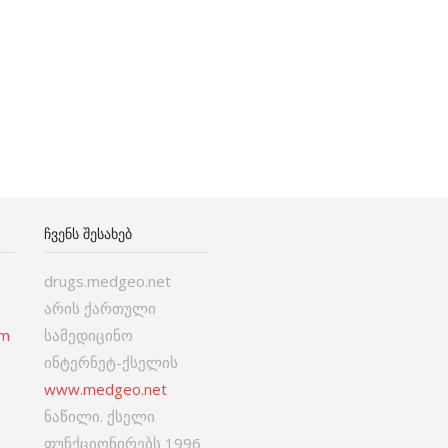
ᲩᲕᲔᲜᲡ ᲨᲔᲡᲐᲮᲔᲑ
drugs.medgeo.net
არის ქართული
om
სამედიცინო
ინტერნეტ-ქსელის
www.medgeo.net
ნაწილი. ქსელი
ფუნქციონირებს 1996