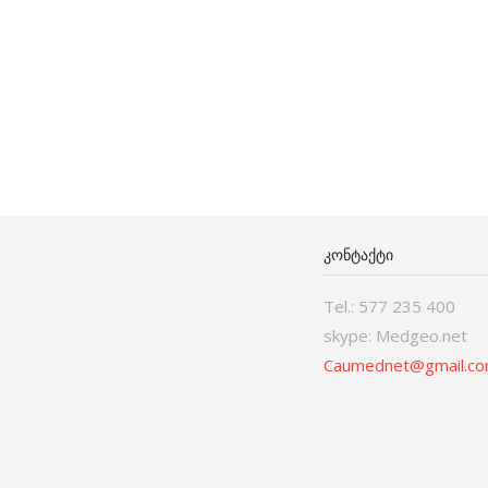
ᲙᲝᲜᲢᲐᲥᲢᲘ
Tel.: 577 235 400
skype: Medgeo.net
Caumednet@gmail.c