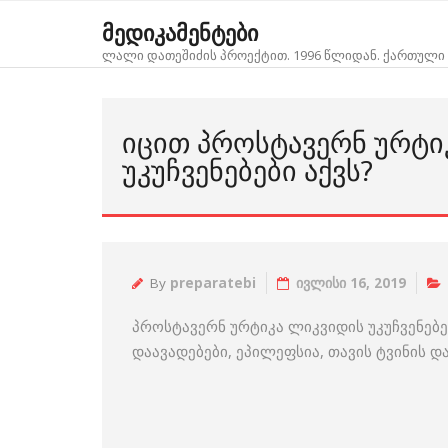
Skip
მედიკამენტები
to
ლალი დათეშიძის პროექტით. 1996 წლიდან. ქართული 
content
ᲘᲪᲘᲗ ᲞᲠᲝᲡᲢᲐᲕᲔᲠᲜ ᲣᲠᲢᲘ
ᲣᲙᲣᲩᲕᲔᲜᲔᲑᲔᲑᲘ ᲐᲥᲕᲡ?
By
preparatebi
ივლისი 16, 2019
პროსტავერნ ურტიკა ლიკვიდის უკუჩვენებ
დაავადებები, ეპილეფსია, თავის ტვინის დ