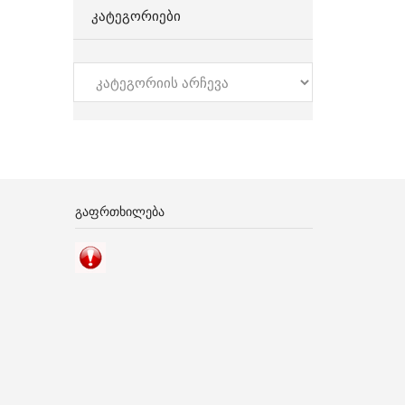
ᲙᲐᲢᲔᲒᲝᲠᲘᲔᲑᲘ
კატეგორიები
ᲒᲐᲤᲠᲗᲮᲘᲚᲔᲑᲐ