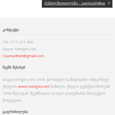
პენტოქსიფილინი – pentoxifylline
ᲙᲝᲜᲢᲐᲥᲢᲘ
Tel.: 577 235 400
skype: Medgeo.net
Caumednet@gmail.com
ᲩᲕᲔᲜᲡ ᲨᲔᲡᲐᲮᲔᲑ
drugs.medgeo.net არის ქართული სამედიცინო ინტერნეტ-
ქსელის
www.medgeo.net
ნაწილი. ქსელი ფუნქციონირებს
1996 წლიდან. შექმნილია ლალი დათეშიძის პროექტის
მიხედვით.
ᲒᲐᲤᲠᲗᲮᲘᲚᲔᲑᲐ