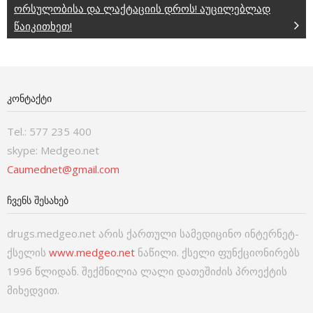
ორსულობისა და ლაქტაციის დროს! აუცილებლად
წაიკითხეთ!
ᲙᲝᲜᲢᲐᲥᲢᲘ
Tel.: 577 235 400
skype: Medgeo.net
Caumednet@gmail.com
ᲩᲕᲔᲜᲡ ᲨᲔᲡᲐᲮᲔᲑ
drugs.medgeo.net არის ქართული სამედიცინო ინტერნეტ-
ქსელის
www.medgeo.net
ნაწილი. ქსელი ფუნქციონირებს
1996 წლიდან. შექმნილია ლალი დათეშიძის პროექტის
მიხედვით.