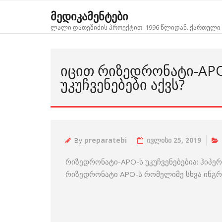
Skip
მედიკამენტები
to
ლალი დათეშიძის პროექტით. 1996 წლიდან. ქართული 
content
ᲘᲪᲘᲗ ᲠᲘᲖᲔᲓᲠᲝᲜᲐᲢᲘ-APO
ᲣᲙᲣᲩᲕᲔᲜᲔᲑᲔᲑᲘ ᲐᲥᲕᲡ?
By
preparatebi
ივლისი 25, 2019
რიზედრონატი-APO-ს უკუჩვენებებია: ჰიპ
რიზედრონატი APO-ს რომელიმე სხვა ინგ