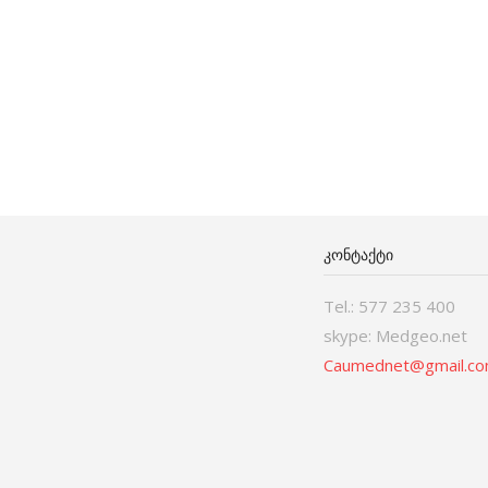
ᲙᲝᲜᲢᲐᲥᲢᲘ
Tel.: 577 235 400
skype: Medgeo.net
Caumednet@gmail.c