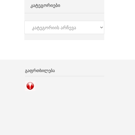
ᲙᲐᲢᲔᲒᲝᲠᲘᲔᲑᲘ
კატეგორიები
ᲒᲐᲤᲠᲗᲮᲘᲚᲔᲑᲐ