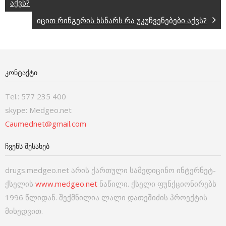
აქვს?
იცით რინგერის ხსნარს რა უკუჩვენებები აქვს?
ᲙᲝᲜᲢᲐᲥᲢᲘ
Tel.: 577 235 400
skype: Medgeo.net
Caumednet@gmail.com
ᲩᲕᲔᲜᲡ ᲨᲔᲡᲐᲮᲔᲑ
drugs.medgeo.net არის ქართული სამედიცინო ინტერნეტ-
ქსელის
www.medgeo.net
ნაწილი. ქსელი ფუნქციონირებს
1996 წლიდან. შექმნილია ლალი დათეშიძის პროექტის
მიხედვით.