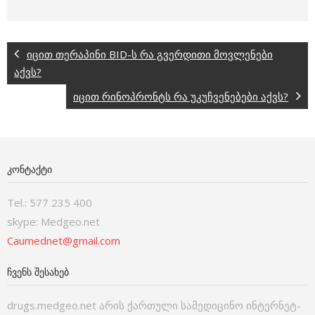
იცით თერაპინი BID-ს რა გვერდითი მოვლენები
აქვს?
იცით რინოპრონტს რა უკუჩვენებები აქვს?
ᲙᲝᲜᲢᲐᲥᲢᲘ
Tel.: 577 235 400
skype: Medgeo.net
Caumednet@gmail.com
ᲩᲕᲔᲜᲡ ᲨᲔᲡᲐᲮᲔᲑ
drugs.medgeo.net არის ქართული სამედიცინო ინტერნეტ-