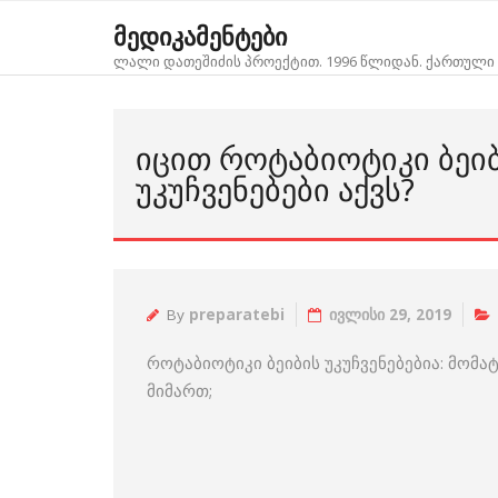
Skip
მედიკამენტები
to
ლალი დათეშიძის პროექტით. 1996 წლიდან. ქართული 
content
ᲘᲪᲘᲗ ᲠᲝᲢᲐᲑᲘᲝᲢᲘᲙᲘ ᲑᲔᲘ
ᲣᲙᲣᲩᲕᲔᲜᲔᲑᲔᲑᲘ ᲐᲥᲕᲡ?
By
preparatebi
ივლისი 29, 2019
როტაბიოტიკი ბეიბის უკუჩვენებებია: მომ
მიმართ;