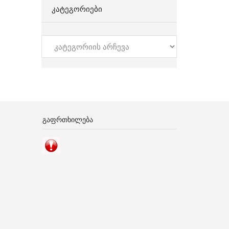
ᲙᲐᲢᲔᲒᲝᲠᲘᲔᲑᲘ
კატეგორიები
ᲒᲐᲤᲠᲗᲮᲘᲚᲔᲑᲐ