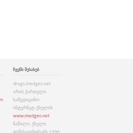
ᲩᲕᲔᲜᲡ ᲨᲔᲡᲐᲮᲔᲑ
drugs.medgeo.net
არის ქართული
om
სამედიცინო
ინტერნეტ-ქსელის
www.medgeo.net
ნაწილი. ქსელი
ფუნქციონირებს 1996