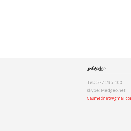
ᲙᲝᲜᲢᲐᲥᲢᲘ
Tel.: 577 235 400
skype: Medgeo.net
Caumednet@gmail.c