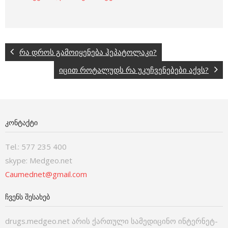
რა დროს გამოიყენება ჰეპატოლაკი?
იცით როტალუდს რა უკუჩვენებები აქვს?
ᲙᲝᲜᲢᲐᲥᲢᲘ
Tel.: 577 235 400
skype: Medgeo.net
Caumednet@gmail.com
ᲩᲕᲔᲜᲡ ᲨᲔᲡᲐᲮᲔᲑ
drugs.medgeo.net არის ქართული სამედიცინო ინტერნეტ-