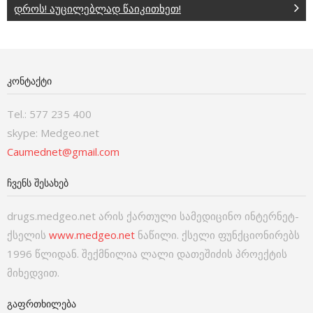
დროს! აუცილებლად წაიკითხეთ!
ᲙᲝᲜᲢᲐᲥᲢᲘ
Tel.: 577 235 400
skype: Medgeo.net
Caumednet@gmail.com
ᲩᲕᲔᲜᲡ ᲨᲔᲡᲐᲮᲔᲑ
drugs.medgeo.net არის ქართული სამედიცინო ინტერნეტ-
ქსელის
www.medgeo.net
ნაწილი. ქსელი ფუნქციონირებს
1996 წლიდან. შექმნილია ლალი დათეშიძის პროექტის
მიხედვით.
ᲒᲐᲤᲠᲗᲮᲘᲚᲔᲑᲐ