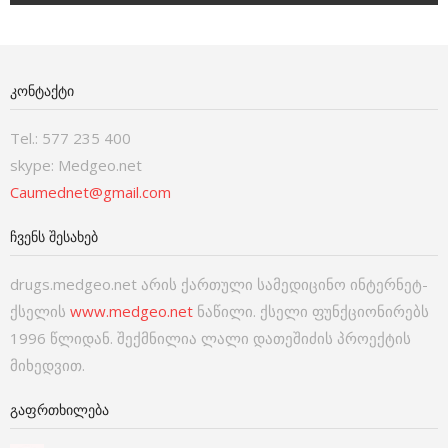
ᲙᲝᲜᲢᲐᲥᲢᲘ
Tel.: 577 235 400
skype: Medgeo.net
Caumednet@gmail.com
ᲩᲕᲔᲜᲡ ᲨᲔᲡᲐᲮᲔᲑ
drugs.medgeo.net არის ქართული სამედიცინო ინტერნეტ-
ქსელის
www.medgeo.net
ნაწილი. ქსელი ფუნქციონირებს
1996 წლიდან. შექმნილია ლალი დათეშიძის პროექტის
მიხედვით.
ᲒᲐᲤᲠᲗᲮᲘᲚᲔᲑᲐ