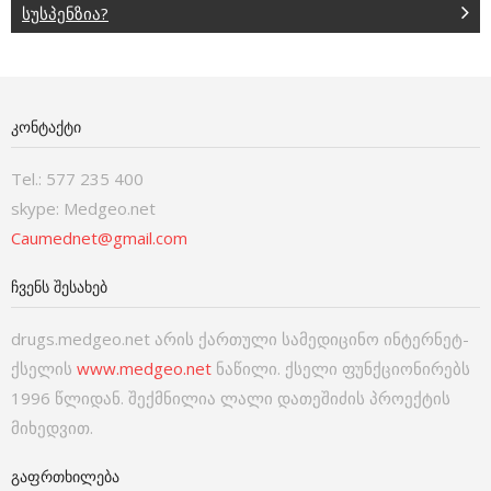
სუსპენზია?
ᲙᲝᲜᲢᲐᲥᲢᲘ
Tel.: 577 235 400
skype: Medgeo.net
Caumednet@gmail.com
ᲩᲕᲔᲜᲡ ᲨᲔᲡᲐᲮᲔᲑ
drugs.medgeo.net არის ქართული სამედიცინო ინტერნეტ-
ქსელის
www.medgeo.net
ნაწილი. ქსელი ფუნქციონირებს
1996 წლიდან. შექმნილია ლალი დათეშიძის პროექტის
მიხედვით.
ᲒᲐᲤᲠᲗᲮᲘᲚᲔᲑᲐ