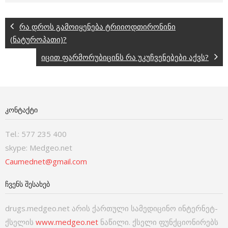
რა დროს გამოიყენება ტრიიოდთირონინი
(ნატუროპათი)?
იცით ფარმორუბიცინს რა უკუჩვენებები აქვს?
ᲙᲝᲜᲢᲐᲥᲢᲘ
Tel.: 577 235 400
skype: Medgeo.net
Caumednet@gmail.com
ᲩᲕᲔᲜᲡ ᲨᲔᲡᲐᲮᲔᲑ
drugs.medgeo.net არის ქართული სამედიცინო ინტერნეტ-
ქსელის
www.medgeo.net
ნაწილი. ქსელი ფუნქციონირებს