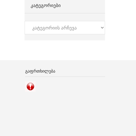
ᲙᲐᲢᲔᲒᲝᲠᲘᲔᲑᲘ
კატეგორიები
ᲒᲐᲤᲠᲗᲮᲘᲚᲔᲑᲐ