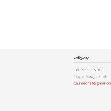
ᲙᲝᲜᲢᲐᲥᲢᲘ
Tel.: 577 235 400
skype: Medgeo.net
Caumednet@gmail.c