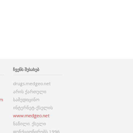
ᲩᲕᲔᲜᲡ ᲨᲔᲡᲐᲮᲔᲑ
drugs.medgeo.net
არის ქართული
om
სამედიცინო
ინტერნეტ-ქსელის
www.medgeo.net
ნაწილი. ქსელი
ფუნქციონირებს 1996