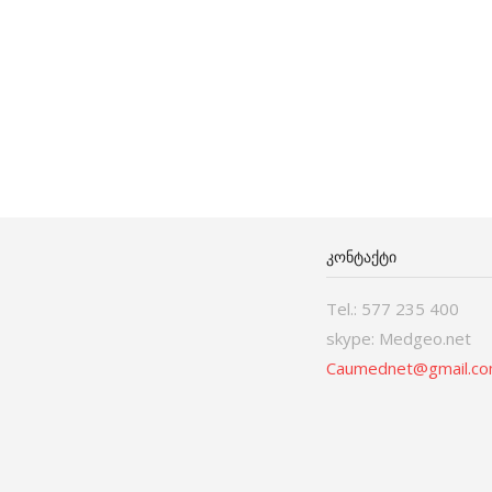
ᲙᲝᲜᲢᲐᲥᲢᲘ
Tel.: 577 235 400
skype: Medgeo.net
Caumednet@gmail.c