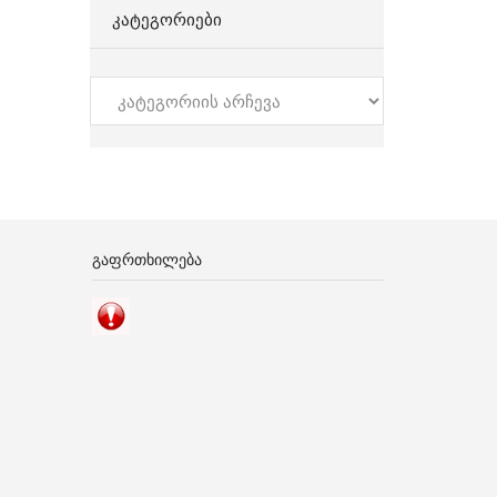
ᲙᲐᲢᲔᲒᲝᲠᲘᲔᲑᲘ
კატეგორიები
ᲒᲐᲤᲠᲗᲮᲘᲚᲔᲑᲐ