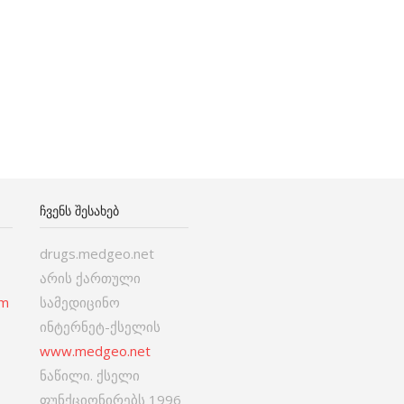
ᲩᲕᲔᲜᲡ ᲨᲔᲡᲐᲮᲔᲑ
drugs.medgeo.net
არის ქართული
om
სამედიცინო
ინტერნეტ-ქსელის
www.medgeo.net
ნაწილი. ქსელი
ფუნქციონირებს 1996