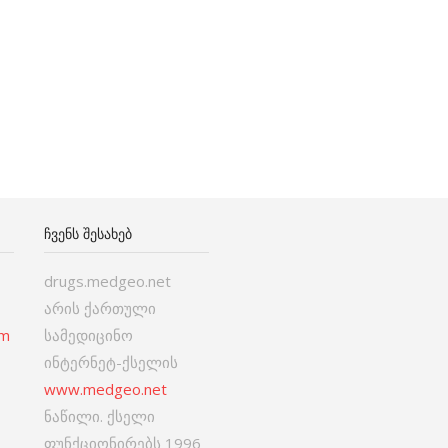
ᲩᲕᲔᲜᲡ ᲨᲔᲡᲐᲮᲔᲑ
drugs.medgeo.net
არის ქართული
om
სამედიცინო
ინტერნეტ-ქსელის
www.medgeo.net
ნაწილი. ქსელი
ფუნქციონირებს 1996