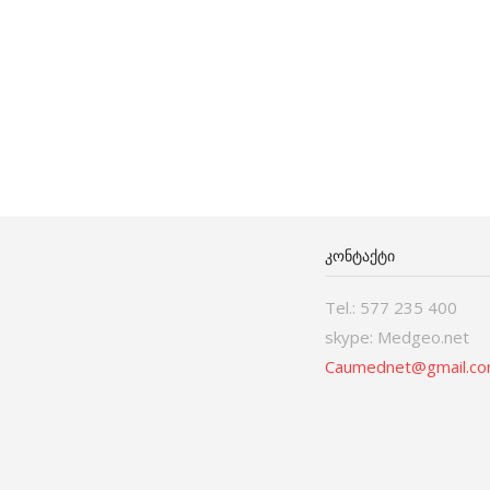
ᲙᲝᲜᲢᲐᲥᲢᲘ
Tel.: 577 235 400
skype: Medgeo.net
Caumednet@gmail.c