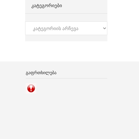
ᲙᲐᲢᲔᲒᲝᲠᲘᲔᲑᲘ
კატეგორიები
ᲒᲐᲤᲠᲗᲮᲘᲚᲔᲑᲐ