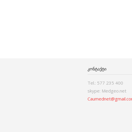
ᲙᲝᲜᲢᲐᲥᲢᲘ
Tel.: 577 235 400
skype: Medgeo.net
Caumednet@gmail.c