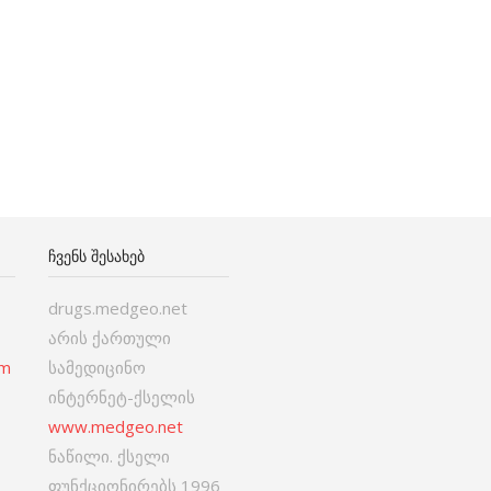
ᲩᲕᲔᲜᲡ ᲨᲔᲡᲐᲮᲔᲑ
drugs.medgeo.net
არის ქართული
om
სამედიცინო
ინტერნეტ-ქსელის
www.medgeo.net
ნაწილი. ქსელი
ფუნქციონირებს 1996