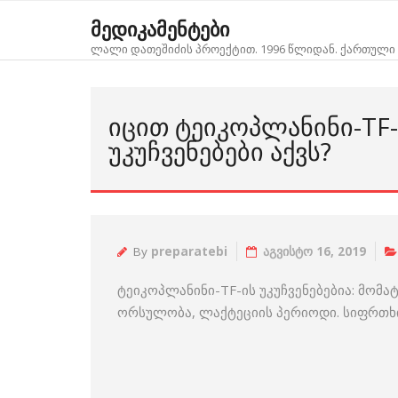
Skip
მედიკამენტები
to
ლალი დათეშიძის პროექტით. 1996 წლიდან. ქართული 
content
ᲘᲪᲘᲗ ᲢᲔᲘᲙᲝᲞᲚᲐᲜᲘᲜᲘ-TF-
ᲣᲙᲣᲩᲕᲔᲜᲔᲑᲔᲑᲘ ᲐᲥᲕᲡ?
By
preparatebi
აგვისტო 16, 2019
ტეიკოპლანინი-TF-ის უკუჩვენებებია: მომ
ორსულობა, ლაქტეციის პერიოდი. სიფრთხ