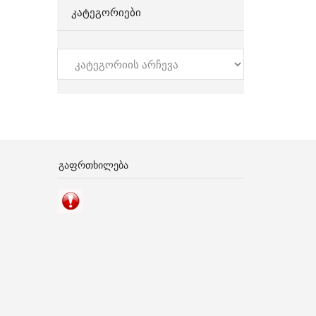
ᲙᲐᲢᲔᲒᲝᲠᲘᲔᲑᲘ
კატეგორიები
ᲒᲐᲤᲠᲗᲮᲘᲚᲔᲑᲐ