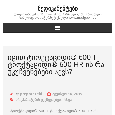
Skip
მედიკამენტები
to
ლალი დათეშიძის პროექტით. 1996 წლიდან. ქართული
content
სამედიცინო ინტერნეტ-ქსელი www.medgeo.net
ᲘᲪᲘᲗ ᲢᲘᲝᲥᲢᲐᲪᲘᲓᲘ® 600 T
ᲢᲘᲝᲥᲢᲐᲪᲘᲓᲘ® 600 HR-ᲘᲡ ᲠᲐ
ᲣᲙᲣᲩᲕᲔᲜᲔᲑᲔᲑᲘ ᲐᲥᲕᲡ?
By
preparatebi
აგვისტო 16, 2019
პრეპარატების უკუჩვენებები
,
სხვა
ტიოქტაციდი® 600 T ტიოქტაციდი® 600 HR-ის