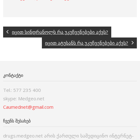
იცით სინდრანოლს რა უკუჩვენებები აქვს?
იცით ატუსანს რა უკუჩვენებები აქვს?
ᲙᲝᲜᲢᲐᲥᲢᲘ
Tel.: 577 235 400
skype: Medgeo.net
Caumednet@gmail.com
ᲩᲕᲔᲜᲡ ᲨᲔᲡᲐᲮᲔᲑ
drugs.medgeo.net არის ქართული სამედიცინო ინტერნეტ-