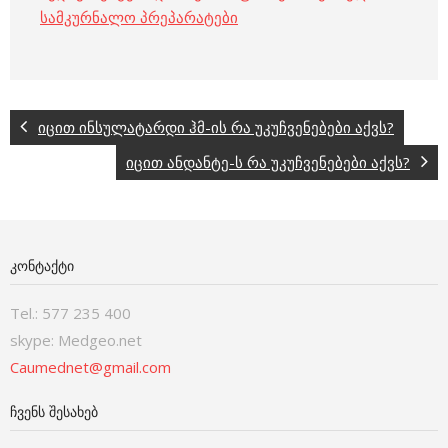
სამკურნალო პრეპარატები
იცით ინსულატარდი ჰმ-ის რა უკუჩვენებები აქვს?
იცით ანდანტე-ს რა უკუჩვენებები აქვს?
ᲙᲝᲜᲢᲐᲥᲢᲘ
Tel.: 577 235 400
skype: Medgeo.net
Caumednet@gmail.com
ᲩᲕᲔᲜᲡ ᲨᲔᲡᲐᲮᲔᲑ