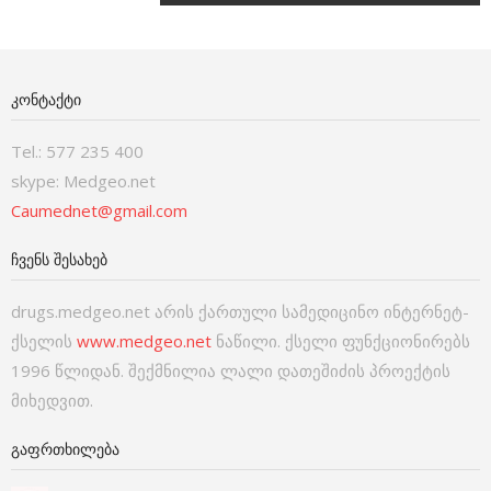
ᲙᲝᲜᲢᲐᲥᲢᲘ
Tel.: 577 235 400
skype: Medgeo.net
Caumednet@gmail.com
ᲩᲕᲔᲜᲡ ᲨᲔᲡᲐᲮᲔᲑ
drugs.medgeo.net არის ქართული სამედიცინო ინტერნეტ-
ქსელის
www.medgeo.net
ნაწილი. ქსელი ფუნქციონირებს
1996 წლიდან. შექმნილია ლალი დათეშიძის პროექტის
მიხედვით.
ᲒᲐᲤᲠᲗᲮᲘᲚᲔᲑᲐ