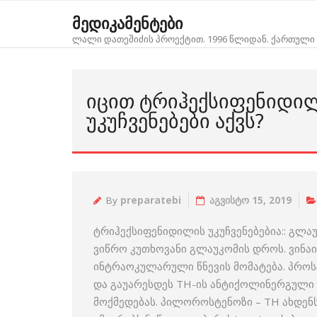
Skip
მედიკამენტები
to
ლალი დათეშიძის პროექტით. 1996 წლიდან. ქართული 
content
ᲘᲪᲘᲗ ᲢᲠᲘᲰᲔᲥᲡᲘᲤᲔᲜᲘᲓᲘ
ᲣᲙᲣᲩᲕᲔᲜᲔᲑᲔᲑᲘ ᲐᲥᲕᲡ?
By
preparatebi
აგვისტო 15, 2019
ტრიჰექსიფენიდილის უკუჩვენებებია:: გლა
ვიწრო კუთხოვანი გლაუკომის დროს. ვინაი
ინტრაოკულარული წნევის მომატება. პროს
და გაუარესდეს TH-ის ანტიქოლინერგული
მოქმედებას. პილოროსტენოზი – TH ახდენს