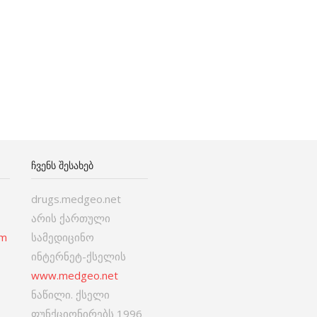
ᲩᲕᲔᲜᲡ ᲨᲔᲡᲐᲮᲔᲑ
drugs.medgeo.net
არის ქართული
om
სამედიცინო
ინტერნეტ-ქსელის
www.medgeo.net
ნაწილი. ქსელი
ფუნქციონირებს 1996