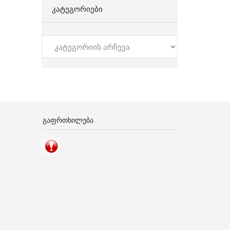
ᲙᲐᲢᲔᲒᲝᲠᲘᲔᲑᲘ
კატეგორიები
ᲒᲐᲤᲠᲗᲮᲘᲚᲔᲑᲐ