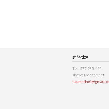
ᲙᲝᲜᲢᲐᲥᲢᲘ
Tel.: 577 235 400
skype: Medgeo.net
Caumednet@gmail.c