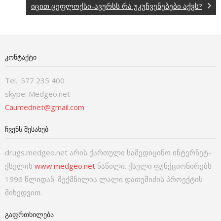
იცით ცეფლოქსი-ავერსს რა უკუჩვენებები აქვს?
ᲙᲝᲜᲢᲐᲥᲢᲘ
Tel.: 577 235 400
skype: Medgeo.net
Caumednet@gmail.com
ᲩᲕᲔᲜᲡ ᲨᲔᲡᲐᲮᲔᲑ
drugs.medgeo.net არის ქართული სამედიცინო ინტერნეტ-
ქსელის
www.medgeo.net
ნაწილი. ქსელი ფუნქციონირებს
1996 წლიდან. შექმნილია ლალი დათეშიძის პროექტის
მიხედვით.
ᲒᲐᲤᲠᲗᲮᲘᲚᲔᲑᲐ