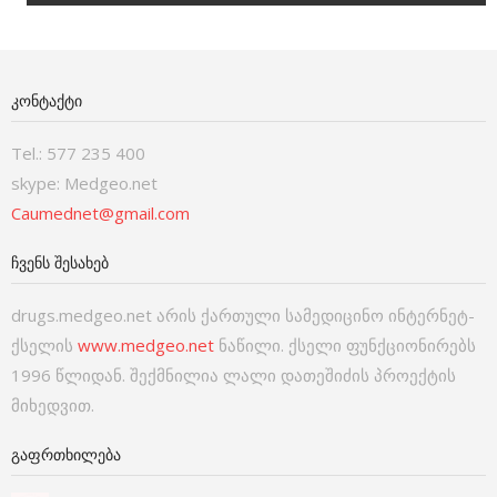
ᲙᲝᲜᲢᲐᲥᲢᲘ
Tel.: 577 235 400
skype: Medgeo.net
Caumednet@gmail.com
ᲩᲕᲔᲜᲡ ᲨᲔᲡᲐᲮᲔᲑ
drugs.medgeo.net არის ქართული სამედიცინო ინტერნეტ-
ქსელის
www.medgeo.net
ნაწილი. ქსელი ფუნქციონირებს
1996 წლიდან. შექმნილია ლალი დათეშიძის პროექტის
მიხედვით.
ᲒᲐᲤᲠᲗᲮᲘᲚᲔᲑᲐ