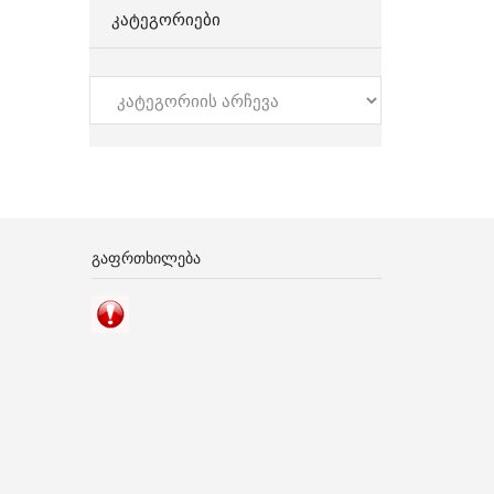
ᲙᲐᲢᲔᲒᲝᲠᲘᲔᲑᲘ
კატეგორიები
ᲒᲐᲤᲠᲗᲮᲘᲚᲔᲑᲐ