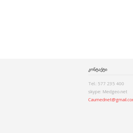
ᲙᲝᲜᲢᲐᲥᲢᲘ
Tel.: 577 235 400
skype: Medgeo.net
Caumednet@gmail.c