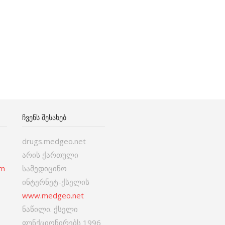
ᲩᲕᲔᲜᲡ ᲨᲔᲡᲐᲮᲔᲑ
drugs.medgeo.net
არის ქართული
om
სამედიცინო
ინტერნეტ-ქსელის
www.medgeo.net
ნაწილი. ქსელი
ფუნქციონირებს 1996