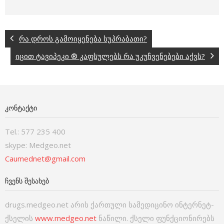
რა დროს გამოიყენება სუპრაბათი?
იცით ტავიპეკი ® კაფსულებს რა უკუჩვენებები აქვს?
ᲙᲝᲜᲢᲐᲥᲢᲘ
Tel.: 577 235 400
skype: Medgeo.net
Caumednet@gmail.com
ᲩᲕᲔᲜᲡ ᲨᲔᲡᲐᲮᲔᲑ
drugs.medgeo.net არის ქართული სამედიცინო ინტერნეტ-
ქსელის
www.medgeo.net
ნაწილი. ქსელი ფუნქციონირებს