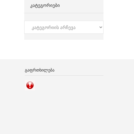
ᲙᲐᲢᲔᲒᲝᲠᲘᲔᲑᲘ
კატეგორიები
ᲒᲐᲤᲠᲗᲮᲘᲚᲔᲑᲐ