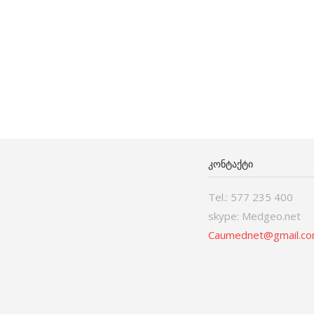
ᲙᲝᲜᲢᲐᲥᲢᲘ
Tel.: 577 235 400
skype: Medgeo.net
Caumednet@gmail.c