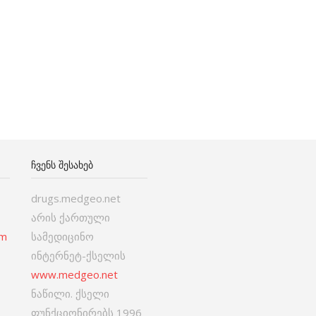
ᲩᲕᲔᲜᲡ ᲨᲔᲡᲐᲮᲔᲑ
drugs.medgeo.net
არის ქართული
om
სამედიცინო
ინტერნეტ-ქსელის
www.medgeo.net
ნაწილი. ქსელი
ფუნქციონირებს 1996