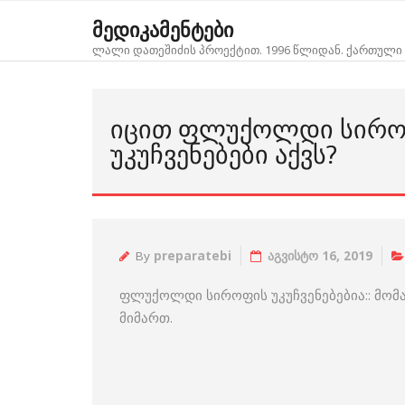
Skip
მედიკამენტები
to
ლალი დათეშიძის პროექტით. 1996 წლიდან. ქართული 
content
ᲘᲪᲘᲗ ᲤᲚᲣᲥᲝᲚᲓᲘ ᲡᲘᲠᲝ
ᲣᲙᲣᲩᲕᲔᲜᲔᲑᲔᲑᲘ ᲐᲥᲕᲡ?
By
preparatebi
აგვისტო 16, 2019
ფლუქოლდი სიროფის უკუჩვენებებია:: მო
მიმართ.