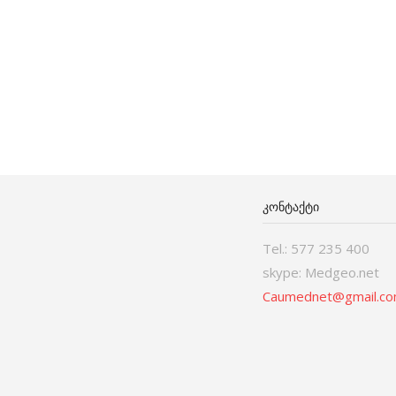
ᲙᲝᲜᲢᲐᲥᲢᲘ
Tel.: 577 235 400
skype: Medgeo.net
Caumednet@gmail.c