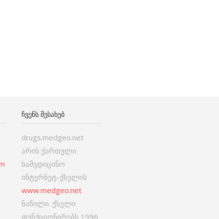
ᲩᲕᲔᲜᲡ ᲨᲔᲡᲐᲮᲔᲑ
drugs.medgeo.net
არის ქართული
om
სამედიცინო
ინტერნეტ-ქსელის
www.medgeo.net
ნაწილი. ქსელი
ფუნქციონირებს 1996