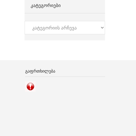
ᲙᲐᲢᲔᲒᲝᲠᲘᲔᲑᲘ
კატეგორიები
ᲒᲐᲤᲠᲗᲮᲘᲚᲔᲑᲐ