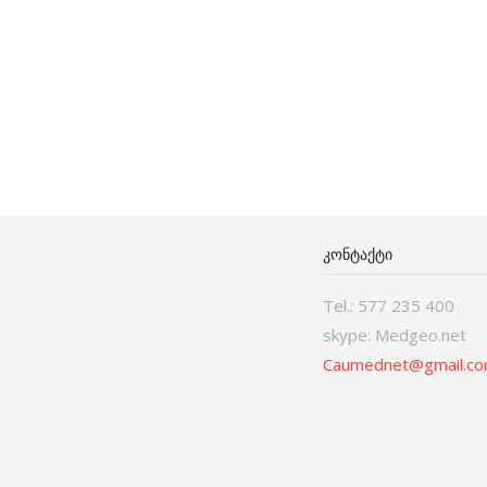
ᲙᲝᲜᲢᲐᲥᲢᲘ
Tel.: 577 235 400
skype: Medgeo.net
Caumednet@gmail.c