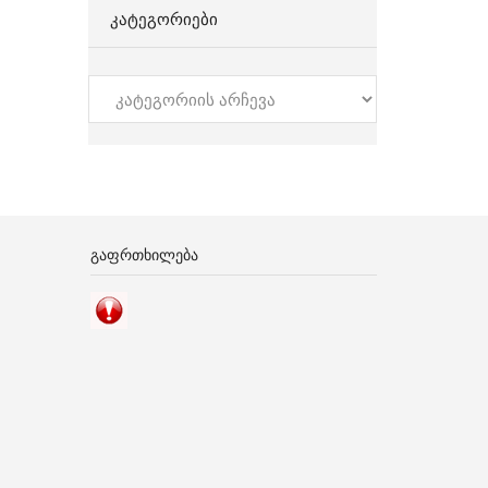
ᲙᲐᲢᲔᲒᲝᲠᲘᲔᲑᲘ
კატეგორიები
ᲒᲐᲤᲠᲗᲮᲘᲚᲔᲑᲐ