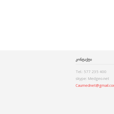
ᲙᲝᲜᲢᲐᲥᲢᲘ
Tel.: 577 235 400
skype: Medgeo.net
Caumednet@gmail.c