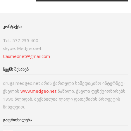
ᲙᲝᲜᲢᲐᲥᲢᲘ
Tel.: 577 235 400
skype: Medgeo.net
Caumednet@gmail.com
ᲩᲕᲔᲜᲡ ᲨᲔᲡᲐᲮᲔᲑ
drugs.medgeo.net არის ქართული სამედიცინო ინტერნეტ-
ქსელის
www.medgeo.net
ნაწილი. ქსელი ფუნქციონირებს
1996 წლიდან. შექმნილია ლალი დათეშიძის პროექტის
მიხედვით.
ᲒᲐᲤᲠᲗᲮᲘᲚᲔᲑᲐ