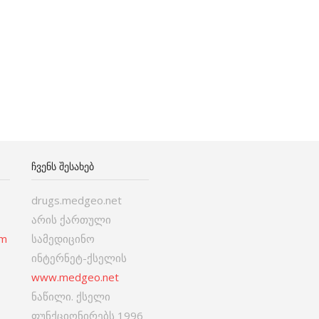
ᲩᲕᲔᲜᲡ ᲨᲔᲡᲐᲮᲔᲑ
drugs.medgeo.net
არის ქართული
om
სამედიცინო
ინტერნეტ-ქსელის
www.medgeo.net
ნაწილი. ქსელი
ფუნქციონირებს 1996