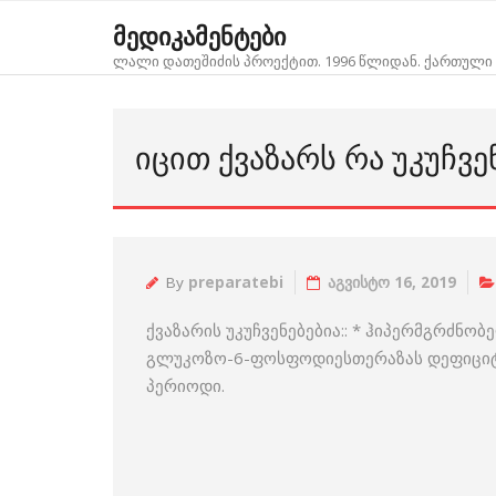
Skip
მედიკამენტები
to
ლალი დათეშიძის პროექტით. 1996 წლიდან. ქართული 
content
ᲘᲪᲘᲗ ᲥᲕᲐᲖᲐᲠᲡ ᲠᲐ ᲣᲙᲣᲩᲕᲔ
By
preparatebi
აგვისტო 16, 2019
ქვაზარის უკუჩვენებებია:: * ჰიპერმგრძნ
გლუკოზო-6-ფოსფოდიესთერაზას დეფიციტი;
პერიოდი.