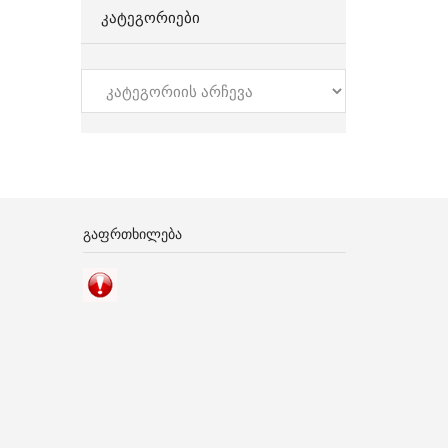
ᲙᲐᲢᲔᲒᲝᲠᲘᲔᲑᲘ
კატეგორიები
ᲒᲐᲤᲠᲗᲮᲘᲚᲔᲑᲐ