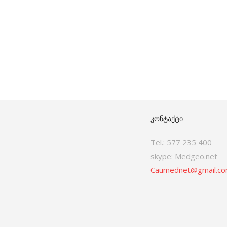
ᲙᲝᲜᲢᲐᲥᲢᲘ
Tel.: 577 235 400
skype: Medgeo.net
Caumednet@gmail.c