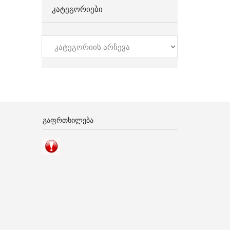
ᲙᲐᲢᲔᲒᲝᲠᲘᲔᲑᲘ
კატეგორიები
ᲒᲐᲤᲠᲗᲮᲘᲚᲔᲑᲐ