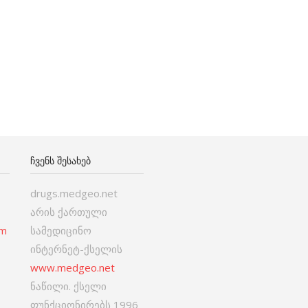
ᲩᲕᲔᲜᲡ ᲨᲔᲡᲐᲮᲔᲑ
drugs.medgeo.net
არის ქართული
om
სამედიცინო
ინტერნეტ-ქსელის
www.medgeo.net
ნაწილი. ქსელი
ფუნქციონირებს 1996