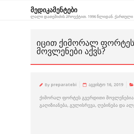
Skip
მედიკამენტები
to
ლალი დათეშიძის პროექტით. 1996 წლიდან. ქართული 
content
ᲘᲪᲘᲗ ᲥᲘᲛᲝᲠᲐᲚ ᲤᲝᲠᲢᲔᲡ
ᲛᲝᲕᲚᲔᲜᲔᲑᲘ ᲐᲥᲕᲡ?
By
preparatebi
აგვისტო 16, 2019
ქიმორალ ფორტეს გვერდითი მოვლენებია:
გაღიზიანება, გულისრევა, ღებინება და ა