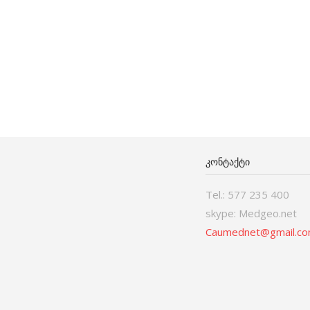
ᲙᲝᲜᲢᲐᲥᲢᲘ
Tel.: 577 235 400
skype: Medgeo.net
Caumednet@gmail.c